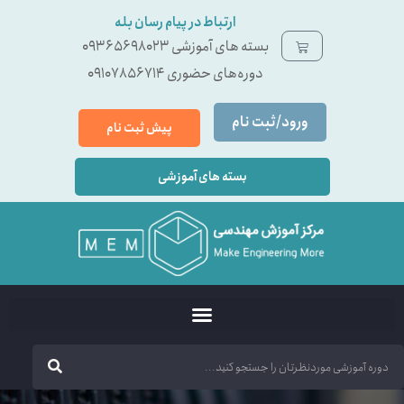
ارتباط در پیام رسان بله
بسته ‌های آموزشی 09365698023
دوره‌های حضوری 09107856714
ورود/ثبت نام
پیش ثبت نام
بسته های آموزشی