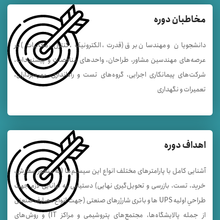
مخاطبان دوره
دانشجویان و مهندسان برق (قدرت، الکترونیک، کنترل، مخابرات) در
عرصه‌های مهندسين مشاور، طراحان، واحدهای مناقصات و پيشنهادات،
شركت‌های پيمانكاری اجرايی، گروه‌های تست و راه‌اندازی، بهره‌برداران،
تعميرات و نگهداری
اهداف دوره
آشنایی کامل با پارامترهای مختلف انواع این سیستم‌ها (به منظور سفارش،
خريد، تست، بازرسی و تحويل‌گيری نهايی) دستیابی به توانایی لازم جهت
طراحي اوليه UPS ها و باتری شارژرهای صنعتی (جهت انواع مصارف صنعتی
از جمله پالايشگاه‌ها، مجتمع‌های پتروشيمی و مراکز IT) و روش‌های