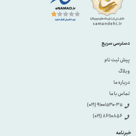
دسترسی سریع
پیش ثبت نام
وبلاگ
درباره ما
تماس با ما
٩۱۰۰۱٥۳۰-۳٥ (۰۲۱)
86110856 (۰۲۱)
خبرنامه