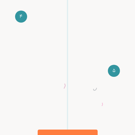
4
قبل شروع دوره، جزئیات بیشتر مثل محل و ساعت
برگزاری و مواردی که برای دوره نیاز داری بهت اطلاع
داده میشه
5
بعد از پایان دوره، گواهینامه دو زبانه به آدرسی که
اعلام کردی ارسال میشه و حالا یک مهندس
متخصص هستی