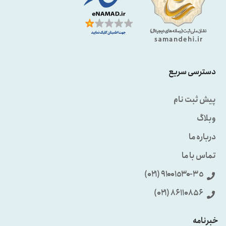
دسترسی سریع
پیش ثبت نام
وبلاگ
درباره ما
تماس با ما
٩۱۰۰۱٥۳۰-۳٥ (۰۲۱)
86110856 (۰۲۱)
خبرنامه