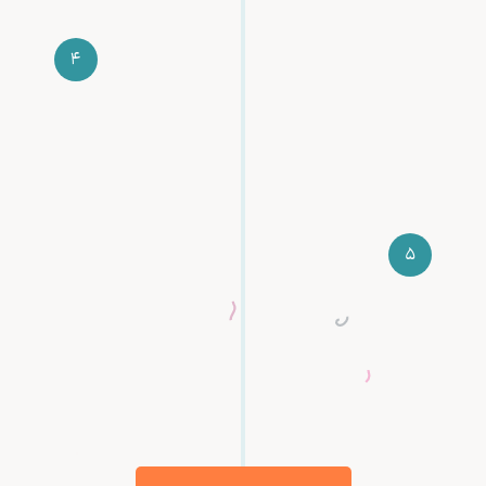
4
قبل شروع دوره، جزئیات بیشتر مثل محل و ساعت
برگزاری و مواردی که برای دوره نیاز داری بهت اطلاع
داده میشه
5
بعد از پایان دوره، گواهینامه دو زبانه به آدرسی که
اعلام کردی ارسال میشه و حالا یک مهندس
متخصص هستی