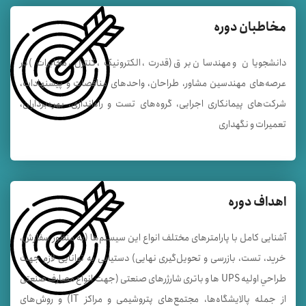
مخاطبان دوره
دانشجویان و مهندسان برق (قدرت، الکترونیک، کنترل، مخابرات) در
عرصه‌های مهندسين مشاور، طراحان، واحدهای مناقصات و پيشنهادات،
شركت‌های پيمانكاری اجرايی، گروه‌های تست و راه‌اندازی، بهره‌برداران،
تعميرات و نگهداری
اهداف دوره
آشنایی کامل با پارامترهای مختلف انواع این سیستم‌ها (به منظور سفارش،
خريد، تست، بازرسی و تحويل‌گيری نهايی) دستیابی به توانایی لازم جهت
طراحي اوليه UPS ها و باتری شارژرهای صنعتی (جهت انواع مصارف صنعتی
از جمله پالايشگاه‌ها، مجتمع‌های پتروشيمی و مراکز IT) و روش‌های