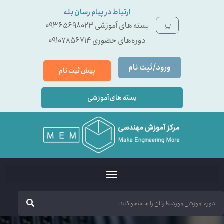
ارتباط در پیام رسان بله
بسته ‌های آموزشی 09365698023
دوره‌های حضوری 09107856714
ورود/ثبت نام
پیش ثبت نام
بسته های آموزشی