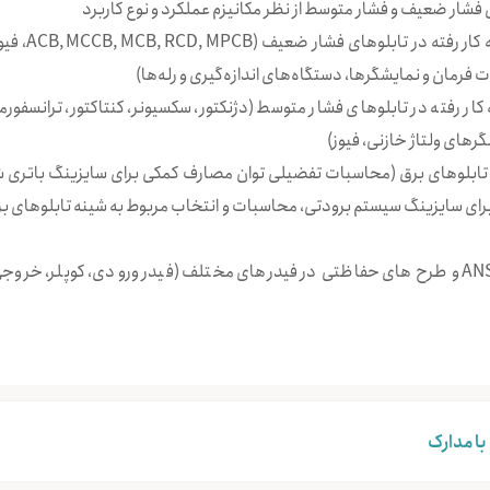
4- تجهیزات الکتر
ت فرمان و نمایشگرها، دستگاه‌های اندازه‌گیری و رله‌ها)
 کار رفته در تابلوهای فشار متوسط (دژنکتور، سکسیونر، کنتاکتور، ترانسفورم
 تابلوهای برق (محاسبات تفضیلی توان مصارف كمكی برای سایزینگ باتری ش
برای سایزینگ سیستم برودتی، محاسبات و انتخاب مربوط به شینه تابلوهای ب
7- آشنایی با کدهای ANSI و طرح های حفاظتی در فیدرهای مختلف (فیدر ورودی، کوپلر، 
با مدارک