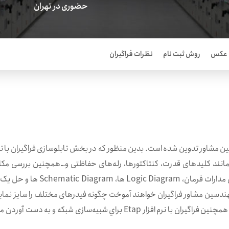
حضوری در تهران
 عکس
روش ثبت نام
نظرات فراگیران
دسين مشاور تدوين شده است. بدين منظور که در بخش تابلوسازی فراگيران با تاب
نند كليدهای قدرت، كنتاكتورها، رله‌های حفاظتی و…همچنين بررسی مكانيكی
خواهند كرد و در بخش مهندسين مشاور فراگيران خواهند آموخت چگونه فيدرهای مختلف را ساي
چه كنتاكتوری با چه كلاسی و چه حفاظتی ضروری است. همچنين فراگيران با نرم اف