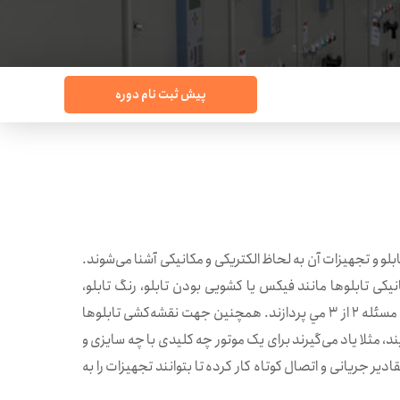
پیش ثبت نام دوره
لو و تجهيزات آن به لحاظ الكتريكی و مكانيكی آشنا می‌شوند.
 تابلو‌ها مانند فيكس يا كشويی بودن تابلو،‌ رنگ تابلو،
ضخامت ورق تابلو و … است. در ادامه فراگيران به بررسی مدارات فرمان، Logic Diagram ها، Schematic Diagram ها و حل یک مسئله ۲ از ۳ مي پردازند. همچنين جهت نقشه‌كشی تابلو‌ها
ز نمايند،‌ مثلا ياد می‌گيرند برای يک موتور چه كليدی با چه سايزی و
زار Etap براي شبيه‌سازی شبكه و به دست آوردن مقادير جريانی و اتصال‌ كوتاه كار كرده تا بتوانند تجهيزات را به