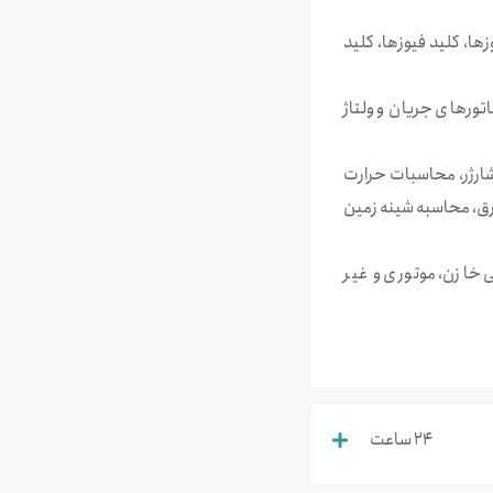
یکی به کار رفته در تابلوهای فشار ضعیف (ACB, MCCB, MCB, RCD, MPCB، فیوزها، کلید فیوزها، کلید
اتورهای جریان و ولتاژ
ارژر، محاسبات حرارت
رق، محاسبه شینه زمین
خروجی خازن، موتوری و غیر
24 ساعت