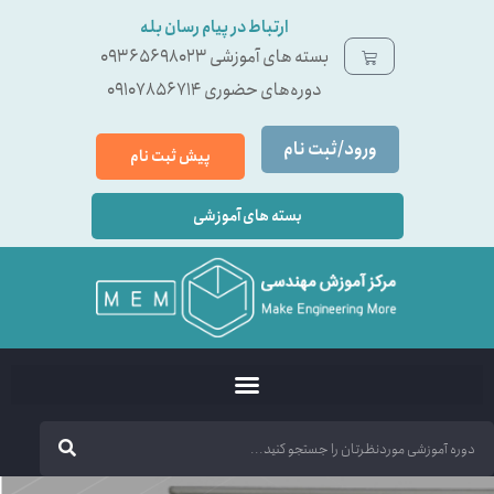
ارتباط در پیام رسان بله
بسته ‌های آموزشی 09365698023
دوره‌های حضوری 09107856714
ورود/ثبت نام
پیش ثبت نام
بسته های آموزشی