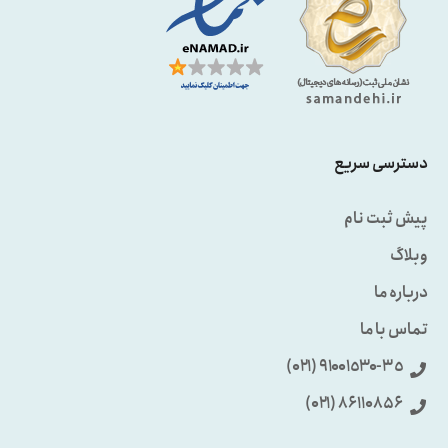
دسترسی سریع
پیش ثبت نام
وبلاگ
درباره ما
تماس با ما
٩۱۰۰۱٥۳۰-۳٥ (۰۲۱)
86110856 (۰۲۱)