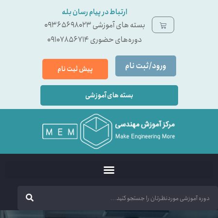
ارتباط در پیام رسان بله
بسته ‌های آموزشی 09365698023
دوره‌های حضوری 09107856714
ورود/ثبت نام
پیش ثبت نام
بسته های آموزشی