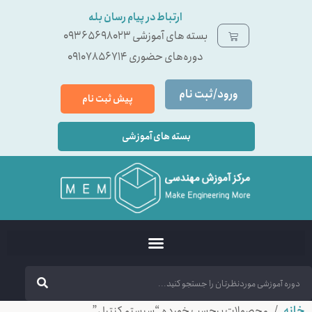
ارتباط در پیام رسان بله
بسته ‌های آموزشی 09365698023
دوره‌های حضوری 09107856714
ورود/ثبت نام
پیش ثبت نام
بسته های آموزشی
خانه
/ محصولات برچسب خورده “سیستم کنترل”