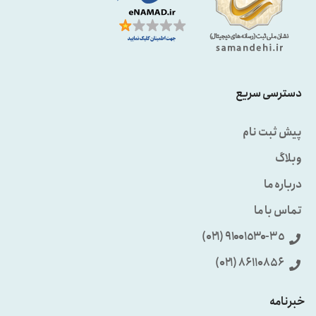
دسترسی سریع
پیش ثبت نام
وبلاگ
درباره ما
تماس با ما
٩۱۰۰۱٥۳۰-۳٥ (۰۲۱)
86110856 (۰۲۱)
خبرنامه