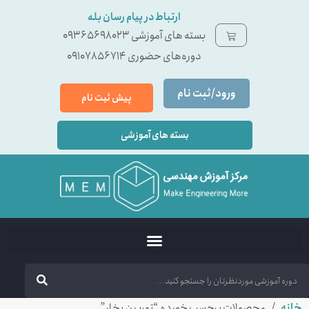
ارتباط در پیام رسان بله
بسته ‌های آموزشی 09365698023
دوره‌های حضوری 09107856714
ورود/ثبت نام
پیش ثبت نام
بسته های آموزشی
خانه
/ محصولات برچسب خورده “توربين بخار”