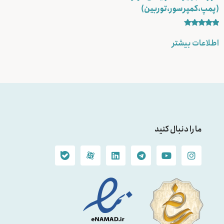
(پمپ،کمپرسور،توربین)
نمره
5.00
اطلاعات بیشتر
از 5
ما را دنبال کنید