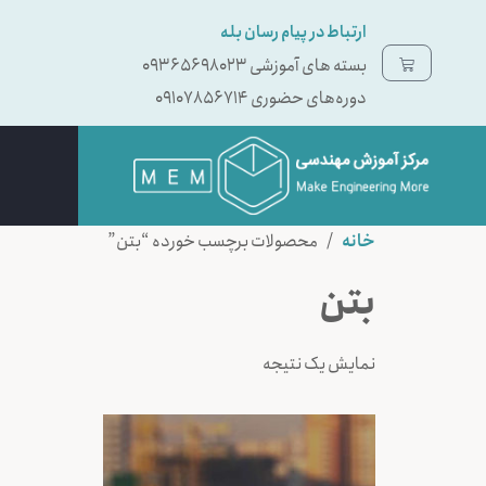
ارتباط در پیام رسان بله
بسته ‌های آموزشی 09365698023
دوره‌های حضوری 09107856714
خانه
/ محصولات برچسب خورده “بتن”
بتن
نمایش یک نتیجه