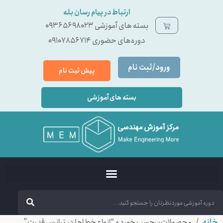
ارتباط در پیام رسان بله
بسته ‌های آموزشی 09365698023
دوره‌های حضوری 09107856714
ورود/ثبت نام
پیش ثبت نام
بسته های آموزشی
خانه
/ محصولات برچسب خورده “انواع خطاها در ترانس قدرت”