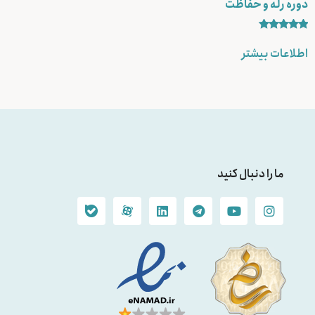
دوره رله و حفاظت
نمره
5.00
اطلاعات بیشتر
از 5
ما را دنبال کنید