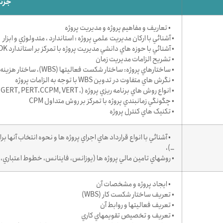
جزئ
• تعاريف و مفاهيم پروژه و مديريت پروژه
• آشنائي با ارکان مديريت علمي پروژه : استاندارد ، متدولوژي و ابزار
• آشنائي با حوزه هاي دانشي مديريت پروژه با تمرکز بر استاندارد PMBOK
• تشريح الزامات مديريت زمان
• ساختارهاي پروژه: ساختار شکست فعاليتها (WBS)، ساختار هزينه پروژه (CBS) ساختار سازماني (OBS)
• نگرش هاي متفاوت در تدوين WBS با توجه به الزامات پروژه
• انواع روش هاي برنامه ريزي پروژه (، CPM، GERT, PERT،CCPM, VERT)
• چگونگي زمانبندي پروژه با تمرکز بر روش متداول CPM
• تکنيک هاي کنترل پروژه
…)،
• روشهاي تامين مالي پروژه ها (يوزانس، فاينانس، خطوط اعتباري، د
• ايجاد پروژه و مشخصات آن
• تعريف ساختار شكست كار (WBS)
• تعريف فعاليتها و روابط آن
• تعريف و تخصيص تقويمهاي كاري