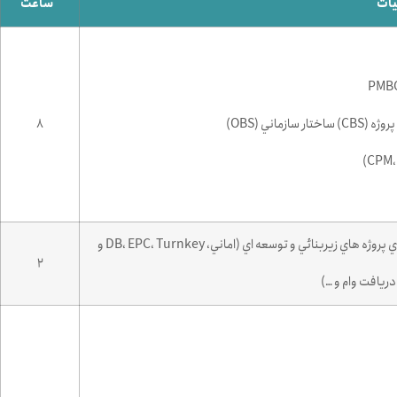
یات
ساعت
8
• آشنائي با انواع قرارداد هاي اجراي پروژه ها و نحوه انتخاب آنها براي پروژه هاي زيربنائي و توسعه اي (اماني، DB، EPC، Turnkey و
2
ريافت وام و …)