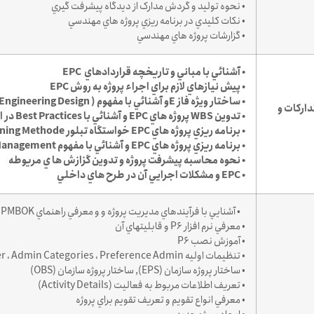
• نحوه توليد و گردش مدارک از ديدگاه پيشرفت گيري
• نکات کليدي در برنامه ريزي پروژه هاي مهندسي
• گزارشات پروژه هاي مهندسي
• آشنائي با مباني و تاريخچه‌ قراردادهاي ‌ EPC
• پيش نيازهاي لازم براي اجراء پروژه به روش EPC
• ساختار ويژه فاز Eو آشنائي با مفهوم FEED (Front End Engineering Design )
دارکات و
• تدوين WBS پروژه هاي EPC و آشنائي با Best Practices در اين خصوص
• برنامه ريزي پروژه هاي EPC خواستگاه تبلور Rolling Wave Planning Methode
• برنامه ريزي پروژه هاي EPC و آشنائي با مفهوم Perpetual Management
• نحوه محاسبه پيشرفت پروژه و تدوين گزازش ها ي مريوطه
• EPC و مشکلات اجرايي آن در طرح هاي داخلي
• آشنايي با فرآيندهاي مديريت پروژه و و معرفي راهنماي PMBOK
• معرفي نرم افزار P6 و قابليتهاي آن
• آموزش نصب P6
• تنظيمات اوليه User ، Admin Categories ، Preference Admin
• ساختار پروژه سازمان (EPS), ساختار پروژه سازمان (OBS)
• تعريف اطلاعات مربوط به فعاليت (Activity Details)
• معرفي انواع تقويم و تعريف تقويم براي پروژه