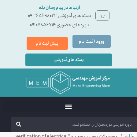
ارتباط در پیام رسان بله
بسته ‌های آموزشی 09365698023
دوره‌های حضوری 09107856714
ورود/ثبت نام
پیش ثبت نام
بسته های آموزشی
خانه
/ محصولات برچسب خورده “verification of electrical