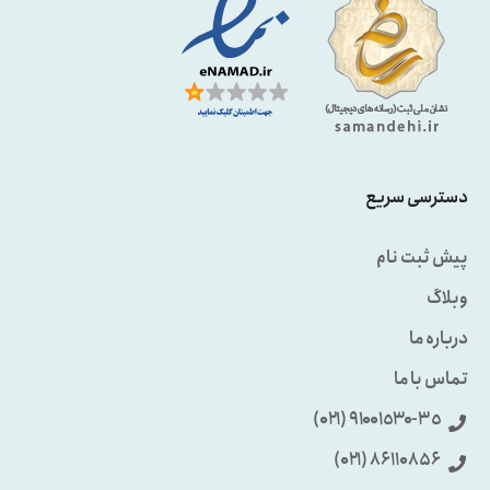
دسترسی سریع
پیش ثبت نام
وبلاگ
درباره ما
تماس با ما
٩۱۰۰۱٥۳۰-۳٥ (۰۲۱)
86110856 (۰۲۱)