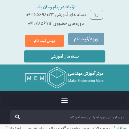
ارتباط در پیام رسان بله
بسته ‌های آموزشی 09365698023
دوره‌های حضوری 09107856714
ورود/ثبت نام
پیش ثبت نام
بسته های آموزشی
خانه
/ محصولات برچسب خورده “نورپردازی نمای خارجی ساختمان”