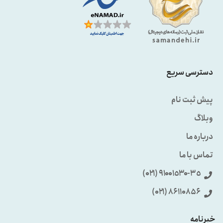
دسترسی سریع
پیش ثبت نام
وبلاگ
درباره ما
تماس با ما
٩۱۰۰۱٥۳۰-۳٥ (۰۲۱)
86110856 (۰۲۱)
خبرنامه