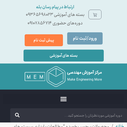
ارتباط در پیام رسان بله
بسته ‌های آموزشی 09365698023
دوره‌های حضوری 09107856714
ورود/ثبت نام
پیش ثبت نام
بسته های آموزشی
خانه
/ محصولات برچسب خورده “مطالعات پایداری سیستم های