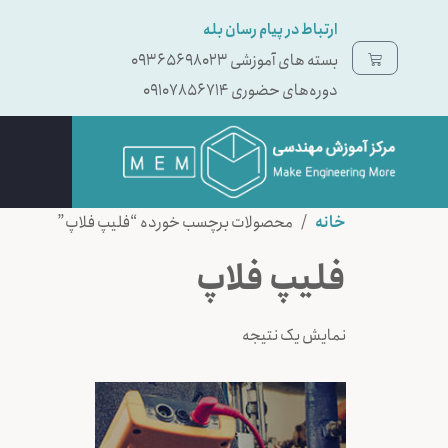
ارتباط در پیام رسان بله
بسته ‌های آموزشی 09365698023
دوره‌های حضوری 09107856714
خانه
/ محصولات برچسب خورده “فلیپ فلاپ”
فلیپ فلاپ
نمایش یک نتیجه