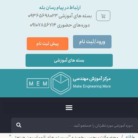
ارتباط در پیام رسان بله
بسته ‌های آموزشی 09365698023
دوره‌های حضوری 09107856714
ورود/ثبت نام
پیش ثبت نام
بسته های آموزشی
خانه
/ محصولات برچسب خورده “سیستم های اتوماسیون صنعتی”