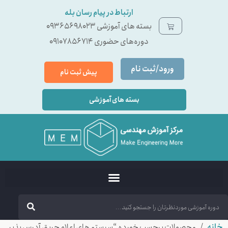
ارتباط در پیام رسان بله
بسته ‌های آموزشی 09365698023
دوره‌های حضوری 09107856714
ورود/ثبت نام
پیش ثبت نام
بسته های آموزشی
خانه
/ محصولات برچسب خورده “سيستم هاي اعلام حريق آدرس پذير