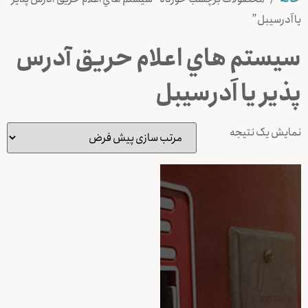
یا اَدرسیبل”
سيستم هاي اعلام حريق آدرس
پذير یا اَدرسیبل
نمایش یک نتیجه