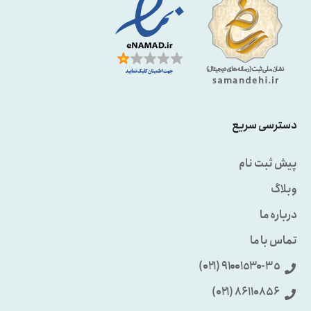
دسترسی سریع
پیش ثبت نام
وبلاگ
درباره ما
تماس با ما
٩۱۰۰۱٥۳۰-۳٥ (۰۲۱)
86110856 (۰۲۱)