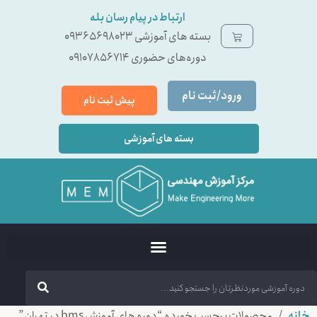
ارتباط در پیام رسان بله
بسته ‌های آموزشی 09365698023
دوره‌های حضوری 09107856714
ورود/ثبت نام
پیش ثبت نام
بسته های آموزشی
خانه
/ محصولات برچسب خورده “دوره های آموزش bms در تهران”