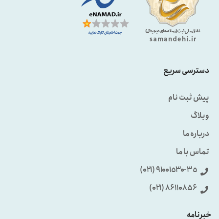
دسترسی سریع
پیش ثبت نام
وبلاگ
درباره ما
تماس با ما
٩۱۰۰۱٥۳۰-۳٥ (۰۲۱)
86110856 (۰۲۱)
خبرنامه