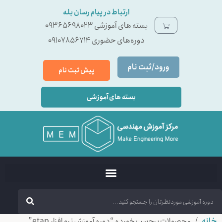
ارتباط در پیام رسان بله
بسته ‌های آموزشی 09365698023
دوره‌های حضوری 09107856714
ورود/ثبت نام
پیش ثبت نام
بسته های آموزشی
خانه
/ محصولات برچسب خورده “دوره آموزش نرم افزار etap”