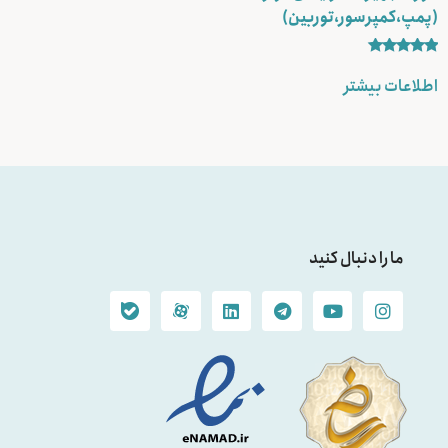
(پمپ،کمپرسور،توربین)
نمره
5.00
اطلاعات بیشتر
از 5
ما را دنبال کنید