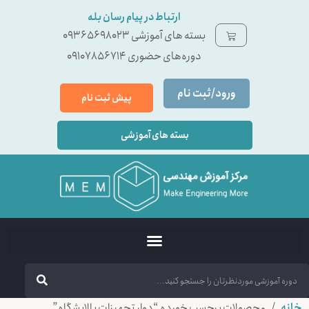
ارتباط در پیام رسان بله
بسته ‌های آموزشی 09365698023
دوره‌های حضوری 09107856714
ورود/ثبت نام
پیش ثبت نام
بسته های آموزشی
خانه
/ محصولات برچسب خورده “دوار تجهیزات پالایشگاه”