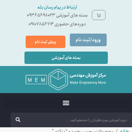
ارتباط در پیام رسان بله
بسته ‌های آموزشی 09365698023
دوره‌های حضوری 09107856714
ورود/ثبت نام
پیش ثبت نام
بسته های آموزشی
خانه
/ محصولات برچسب خورده “دتکتور”