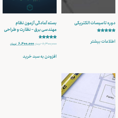
دوره تاسیسات الکتریکی
بسته آمادگی آزمون نظام
مهندسی برق – نظارت و طراحی
نمره
5.00
اطلاعات بیشتر
نمره
از 5
6,400,000
8,300,000
تومان
تومان
4.50
از 5
افزودن به سبد خرید