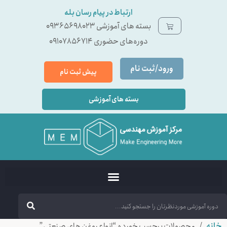
ارتباط در پیام رسان بله
بسته ‌های آموزشی 09365698023
دوره‌های حضوری 09107856714
ورود/ثبت نام
پیش ثبت نام
بسته های آموزشی
خانه
/ محصولات برچسب خورده “انواع روغن های صنعتی”