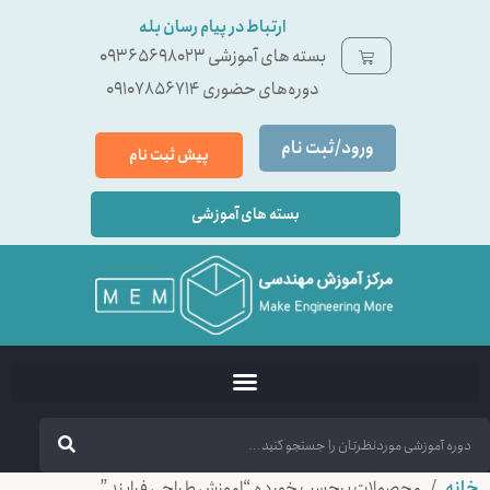
ارتباط در پیام رسان بله
بسته ‌های آموزشی 09365698023
دوره‌های حضوری 09107856714
ورود/ثبت نام
پیش ثبت نام
بسته های آموزشی
خانه
/ محصولات برچسب خورده “اموزش طراحی فرایند”