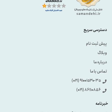
دسترسی سریع
پیش ثبت نام
وبلاگ
درباره ما
تماس با ما
٩۱۰۰۱٥۳۰-۳٥ (۰۲۱)
86110856 (۰۲۱)
خبرنامه