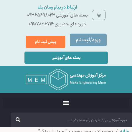
ارتباط در پیام رسان بله
بسته ‌های آموزشی 09365698023
دوره‌های حضوری 09107856714
ورود/ثبت نام
پیش ثبت نام
بسته های آموزشی
خانه
/ محصولات برچسب خورده “اصول پایپینگ”