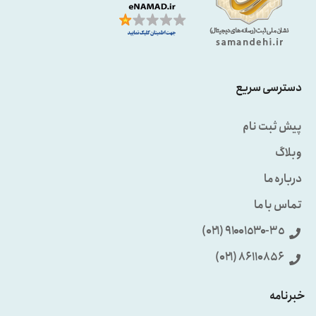
دسترسی سریع
پیش ثبت نام
وبلاگ
درباره ما
تماس با ما
٩۱۰۰۱٥۳۰-۳٥ (۰۲۱)
86110856 (۰۲۱)
خبرنامه