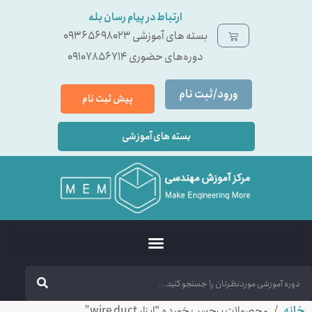
ارتباط در پیام رسان بله
بسته ‌های آموزشی 09365698023
دوره‌های حضوری 09107856714
ورود/ثبت نام
پیش ثبت نام
بسته های آموزشی
خانه
/ محصولات برچسب خورده “ابزار wire duct”