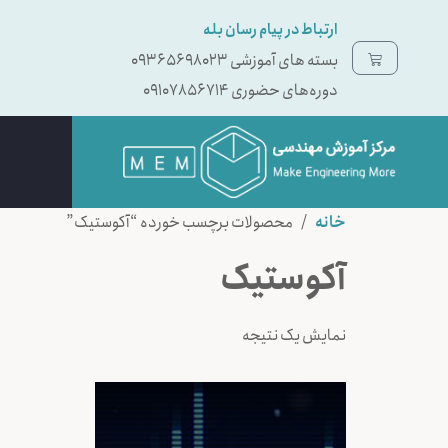
ارتباط در پیام رسان بله
بسته ‌های آموزشی 09365698023
دوره‌های حضوری 09107856714
خانه
/ محصولات برچسب خورده “آکوستیک”
آکوستیک
نمایش یک نتیجه