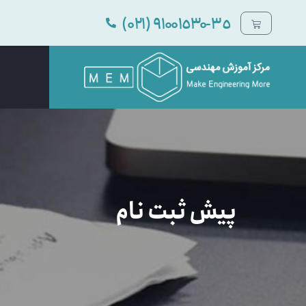
٩۱۰۰۱٥۳۰-۳٥ (۰۲۱)
پیش ثبت نام