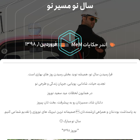
سال نو مسیر نو
فروردین 1, 1398
اندر حکایات MeM
فرا رسیدن سال نو، همیشه نوید بخش رسیدن روز های بهاری است.
تجدید حیات، شادابی، پویایی، جریان زندگی و طرحی نو
در همایون لحظات عید سعید نوروز
دلتان شاد، مسیرتان رو به پیشرفت، بخت تان پیروز
به پاسداشت بودنتان و همراهی ارزشمندتان، صمیمانه ترین تبریک های نوروزی را تقدیم شما می کنیم.
سال نو مبارک 🙂
*نوروز 1398*