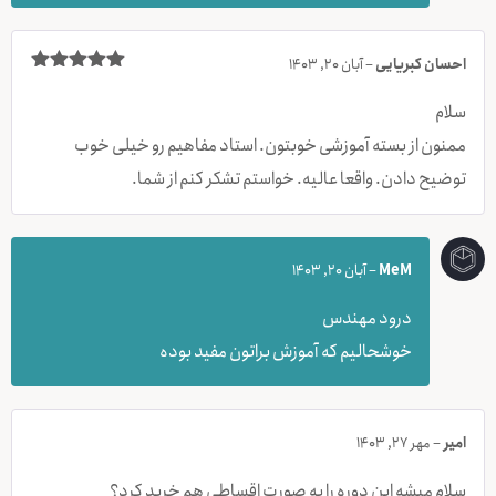
احسان کبریایی
–
آبان 20, 1403
نمره
5
از 5
سلام
ممنون از بسته آموزشی خوبتون. استاد مفاهیم رو خیلی خوب
توضیح دادن. واقعا عالیه. خواستم تشکر کنم از شما.
MeM
–
آبان 20, 1403
درود مهندس
خوشحالیم که آموزش براتون مفید بوده
امیر
–
مهر 27, 1403
سلام میشه این دوره را به صورت اقساطی هم خرید کرد؟