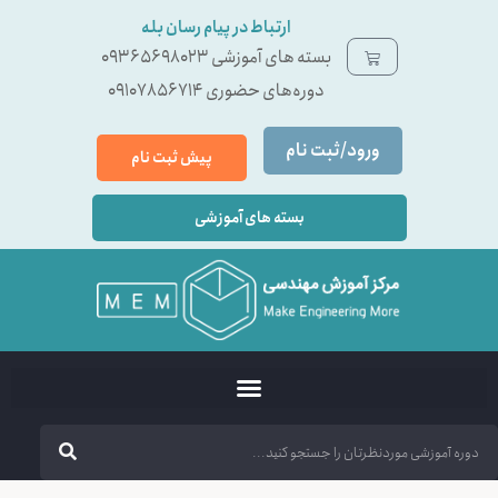
ارتباط در پیام رسان بله
بسته ‌های آموزشی 09365698023
دوره‌های حضوری 09107856714
ورود/ثبت نام
پیش ثبت نام
بسته های آموزشی