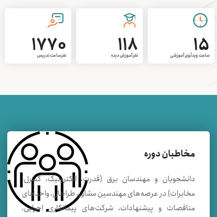
1770
118
15
ساعت ویدئوی آموزشی
نفر آموزش دیده
نفرساعت تدریس
مخاطبان دوره
دانشجویان و مهندسان برق (قدرت، الکترونیک، کنترل،
مخابرات) در عرصه‌های مهندسين مشاور، طراحان، واحدهای
مناقصات و پيشنهادات، شركت‌های پيمانكاری اجرايی،