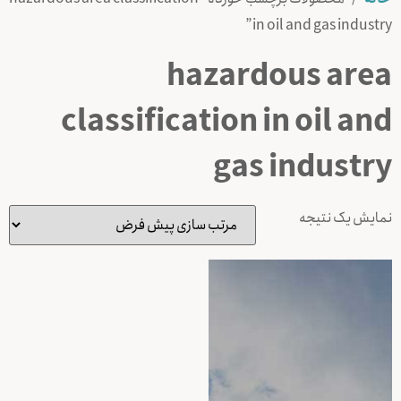
in oil and gas industry”
hazardous area
classification in oil and
gas industry
نمایش یک نتیجه