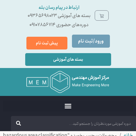
ارتباط در پیام رسان بله
بسته ‌های آموزشی 09365698023
دوره‌های حضوری 09107856714
ورود/ثبت نام
پیش ثبت نام
بسته های آموزشی
خانه
/ محصولات برچسب خورده “hazardous area classification