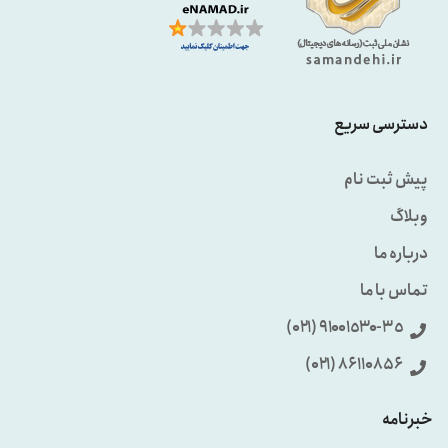
دسترسی سریع
پیش ثبت نام
وبلاگ
درباره ما
تماس با ما
٩۱۰۰۱٥۳۰-۳٥ (۰۲۱)
86110856 (۰۲۱)
خبرنامه