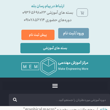
ارتباط در پیام رسان بله
بسته ‌های آموزشی 09365698023
دوره‌های حضوری 09107856714
ورود/ثبت نام
پیش ثبت نام
بسته های آموزشی
خانه
/ محصولات برچسب خورده “graphical macro”