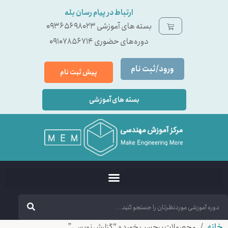
ارتباط در پیام رسان بله
بسته ‌های آموزشی 09365698023
دوره‌های حضوری 09107856714
ورود/ثبت نام
پیش ثبت نام
بسته های آموزشی
خانه
/ محصولات برچسب خورده “گزارش نویسی”