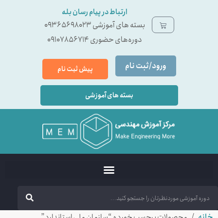
ارتباط در پیام رسان بله
بسته ‌های آموزشی 09365698023
دوره‌های حضوری 09107856714
ورود/ثبت نام
پیش ثبت نام
بسته های آموزشی
خانه
/ محصولات برچسب خورده “سازمان ملی استاندارد”