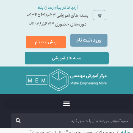
ارتباط در پیام رسان بله
بسته ‌های آموزشی 09365698023
دوره‌های حضوری 09107856714
ورود/ثبت نام
پیش ثبت نام
بسته های آموزشی
خانه
/ محصولات برچسب خورده “دیزل ژنراتور چیست”