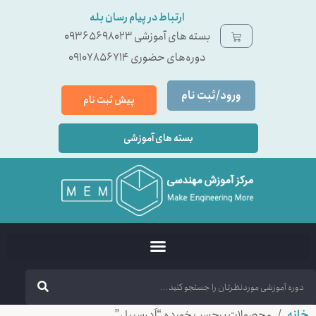
ارتباط در پیام رسان بله
بسته ‌های آموزشی 09365698023
دوره‌های حضوری 09107856714
ورود/ثبت نام
پیش ثبت نام
بسته های آموزشی
خانه
/ محصولات برچسب خورده “اَدرسیبل”