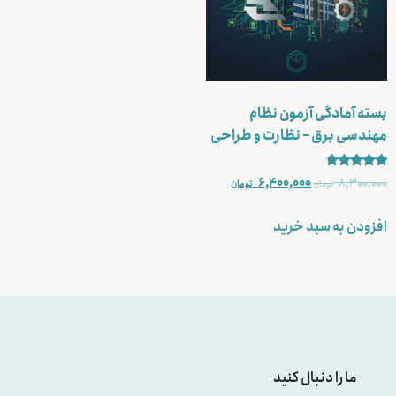
بسته آمادگی آزمون نظام
مهندسی برق – نظارت و طراحی
نمره
6,400,000
8,300,000
تومان
تومان
4.50
از 5
افزودن به سبد خرید
ما را دنبال کنید