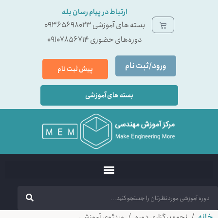
ارتباط در پیام رسان بله
بسته ‌های آموزشی 09365698023
دوره‌های حضوری 09107856714
ورود/ثبت نام
پیش ثبت نام
بسته های آموزشی
خانه
/ نحوه برگزاری دوره / ویدئوی آموزشی