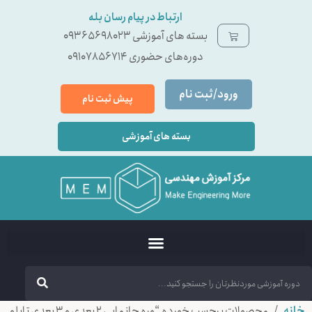
ارتباط در پیام رسان بله
بسته ‌های آموزشی 09365698023
دوره‌های حضوری 09107856714
ورود/ثبت نام
پیش ثبت نام
بسته های آموزشی
خانه
/ محصولات برچسب خورده “وره جانمایی 2 بعدی و 3 بعدی تابلو