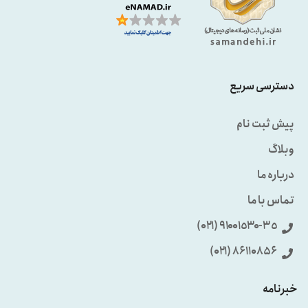
دسترسی سریع
پیش ثبت نام
وبلاگ
درباره ما
تماس با ما
٩۱۰۰۱٥۳۰-۳٥ (۰۲۱)
86110856 (۰۲۱)
خبرنامه