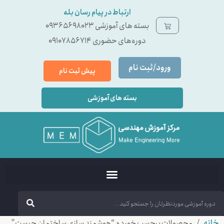
ارتباط در پیام رسان بله
بسته ‌های آموزشی 09365698023
دوره‌های حضوری 09107856714
ورود/ثبت نام
پیش ثبت نام
بسته های آموزشی
خانه
/ محصولات برچسب خورده “هوشمند سازی ساختمان چیست”