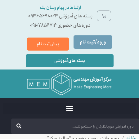
ارتباط در پیام رسان بله
بسته ‌های آموزشی 09365698023
دوره‌های حضوری 09107856714
ورود/ثبت نام
پیش ثبت نام
بسته های آموزشی
خانه
/ محصولات برچسب خورده “ساليد وركز”