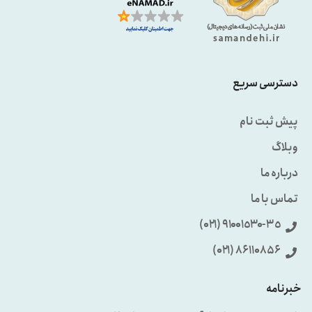
دسترسی سریع
پیش ثبت نام
وبلاگ
درباره ما
تماس با ما
٩۱۰۰۱٥۳۰-۳٥ (۰۲۱)
86110856 (۰۲۱)
خبرنامه