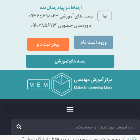
ارتباط در پیام رسان بله
بسته ‌های آموزشی 09365698023
دوره‌های حضوری 09107856714
ورود/ثبت نام
پیش ثبت نام
بسته های آموزشی
خانه
/ محصولات برچسب خورده “دوره hse دانشگاه تهران”