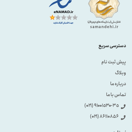
دسترسی سریع
پیش ثبت نام
وبلاگ
درباره ما
تماس با ما
٩۱۰۰۱٥۳۰-۳٥ (۰۲۱)
86110856 (۰۲۱)