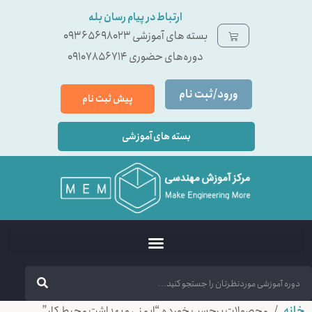
ارتباط در پیام رسان بله
بسته ‌های آموزشی 09365698023
دوره‌های حضوری 09107856714
ورود/ثبت نام
پیش ثبت نام
بسته های آموزشی
خانه
/ محصولات برچسب خورده “ایمنی و بهداشت محیط کار”