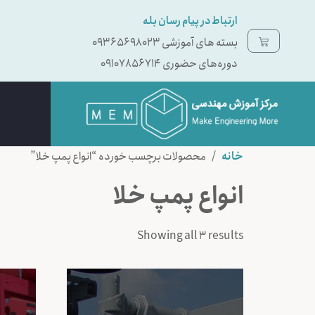
ارتباط در پیام رسان بله
بسته ‌های آموزشی 09365698023
دوره‌های حضوری 09107856714
خانه
/ محصولات برچسب خورده “انواع پمپ خلا”
انواع پمپ خلا
Showing all 3 results