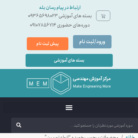
ارتباط در پیام رسان بله
بسته ‌های آموزشی 09365698023
دوره‌های حضوری 09107856714
ورود/ثبت نام
پیش ثبت نام
بسته های آموزشی
خانه
/ محصولات برچسب خورده “انواع توربين”