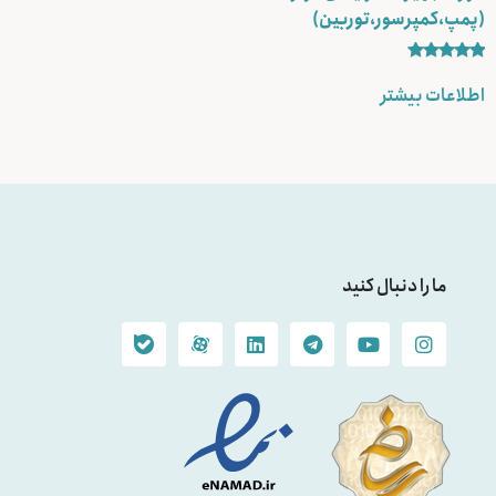
(پمپ،کمپرسور،توربین)
نمره
5.00
اطلاعات بیشتر
از 5
ما را دنبال کنید