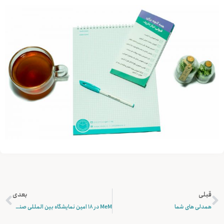
قبلی
بعدی
همدلی های شما
MeM در 18 امین نمایشگاه بین المللی صنعت برق تهران (پروازی از جنس تلاش)